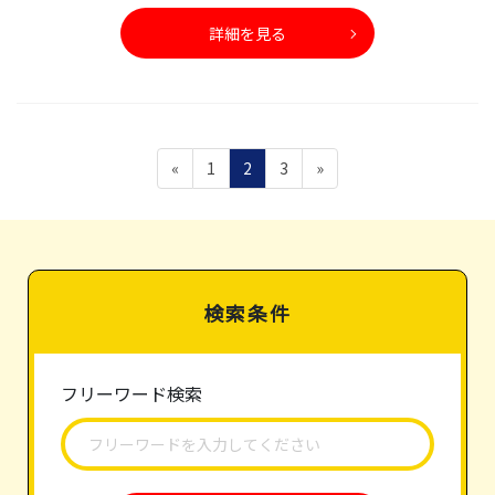
詳細を見る
投
ペ
ペ
ペ
«
1
2
3
»
稿
ー
ー
ー
ナ
ジ
ジ
ジ
ビ
ゲ
ー
シ
検索条件
ョ
ン
フリーワード検索