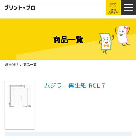
コ
ナ
ン
ビ
個別
見積もり
テ
ゲ
ン
ー
ツ
シ
に
ョ
商品一覧
移
ン
動
に
移
動
HOME
商品一覧
ムジラ 再生紙-RCL-7