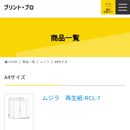
コ
ナ
ン
ビ
個別
見積もり
テ
ゲ
ン
ー
ツ
シ
に
ョ
商品一覧
移
ン
動
に
移
動
HOME
商品一覧
ムジラ
A4サイズ
A4サイズ
ムジラ 再生紙-RCL-7